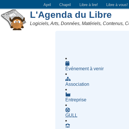
April
Chapril
Libre à lire!
Libre à vous!
L'Agenda du Libre
Logiciels, Arts, Données, Matériels, Contenus, C
Événement à venir
Association
Entreprise
- Groupe d'Utilisatrices d
GULL