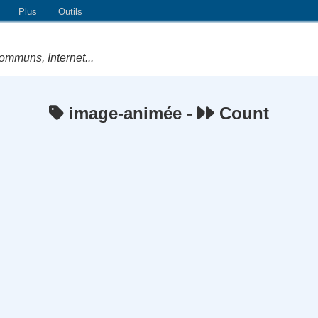
Plus
Outils
ommuns, Internet...
image-animée -
Count
e Logiciels Libres