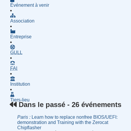
Événement à venir
Association
Entreprise
- Groupe d'Utilisatrices de Logiciels Libres
GULL
- Fournisseur d'Accès à Internet
FAI
Institution
Tiers-lieu
Dans le passé - 26 événements
Paris
Learn how to replace nonfree BIOS/UEFI:
demonstration and Training with the Zerocat
Chipflasher