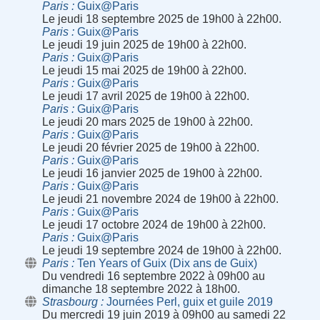
Paris
Guix@Paris
Le jeudi 18 septembre 2025 de 19h00 à 22h00.
Paris
Guix@Paris
Le jeudi 19 juin 2025 de 19h00 à 22h00.
Paris
Guix@Paris
Le jeudi 15 mai 2025 de 19h00 à 22h00.
Paris
Guix@Paris
Le jeudi 17 avril 2025 de 19h00 à 22h00.
Paris
Guix@Paris
Le jeudi 20 mars 2025 de 19h00 à 22h00.
Paris
Guix@Paris
Le jeudi 20 février 2025 de 19h00 à 22h00.
Paris
Guix@Paris
Le jeudi 16 janvier 2025 de 19h00 à 22h00.
Paris
Guix@Paris
Le jeudi 21 novembre 2024 de 19h00 à 22h00.
Paris
Guix@Paris
Le jeudi 17 octobre 2024 de 19h00 à 22h00.
Paris
Guix@Paris
Le jeudi 19 septembre 2024 de 19h00 à 22h00.
Paris
Ten Years of Guix (Dix ans de Guix)
Du vendredi 16 septembre 2022 à 09h00 au
dimanche 18 septembre 2022 à 18h00.
Strasbourg
Journées Perl, guix et guile 2019
Du mercredi 19 juin 2019 à 09h00 au samedi 22