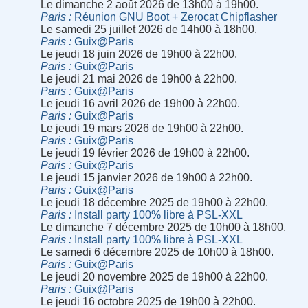
Le dimanche 2 août 2026 de 13h00 à 19h00.
Paris
Réunion GNU Boot + Zerocat Chipflasher
Le samedi 25 juillet 2026 de 14h00 à 18h00.
Paris
Guix@Paris
Le jeudi 18 juin 2026 de 19h00 à 22h00.
Paris
Guix@Paris
Le jeudi 21 mai 2026 de 19h00 à 22h00.
Paris
Guix@Paris
Le jeudi 16 avril 2026 de 19h00 à 22h00.
Paris
Guix@Paris
Le jeudi 19 mars 2026 de 19h00 à 22h00.
Paris
Guix@Paris
Le jeudi 19 février 2026 de 19h00 à 22h00.
Paris
Guix@Paris
Le jeudi 15 janvier 2026 de 19h00 à 22h00.
Paris
Guix@Paris
Le jeudi 18 décembre 2025 de 19h00 à 22h00.
Paris
Install party 100% libre à PSL-XXL
Le dimanche 7 décembre 2025 de 10h00 à 18h00.
Paris
Install party 100% libre à PSL-XXL
Le samedi 6 décembre 2025 de 10h00 à 18h00.
Paris
Guix@Paris
Le jeudi 20 novembre 2025 de 19h00 à 22h00.
Paris
Guix@Paris
Le jeudi 16 octobre 2025 de 19h00 à 22h00.