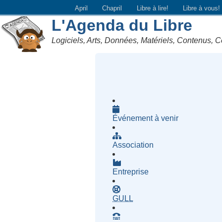
April
Chapril
Libre à lire!
Libre à vous!
L'Agenda du Libre
Logiciels, Arts, Données, Matériels, Contenus, C
Événement à venir
Association
Entreprise
- Groupe d'Utilisatrices d
GULL