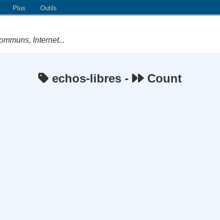
Plus
Outils
ommuns, Internet...
echos-libres -
Count
e Logiciels Libres