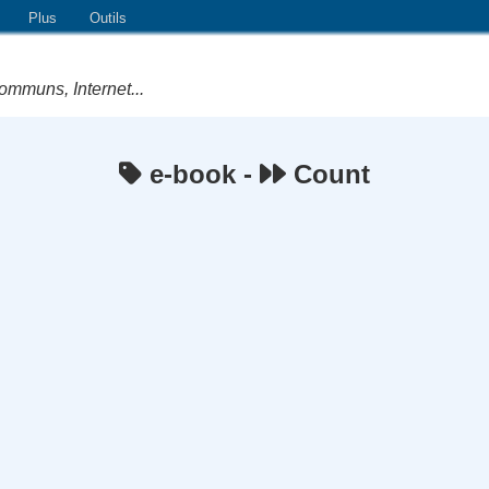
Plus
Outils
ommuns, Internet...
e-book -
Count
e Logiciels Libres