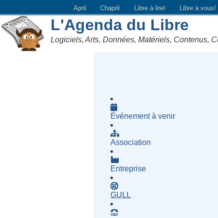
April
Chapril
Libre à lire!
Libre à vous!
L'Agenda du Libre
Logiciels, Arts, Données, Matériels, Contenus, C
Événement à venir
Association
Entreprise
- Groupe d'Utilisatrices d
GULL