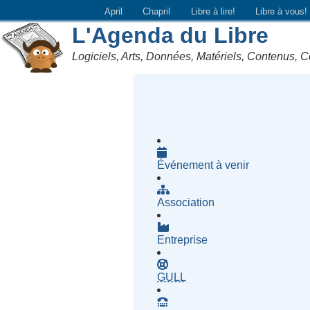
April
Chapril
Libre à lire!
Libre à vous!
L'Agenda du Libre
Logiciels, Arts, Données, Matériels, Contenus, C
Événement à venir
Association
Entreprise
- Groupe d'Utilisatrices d
GULL