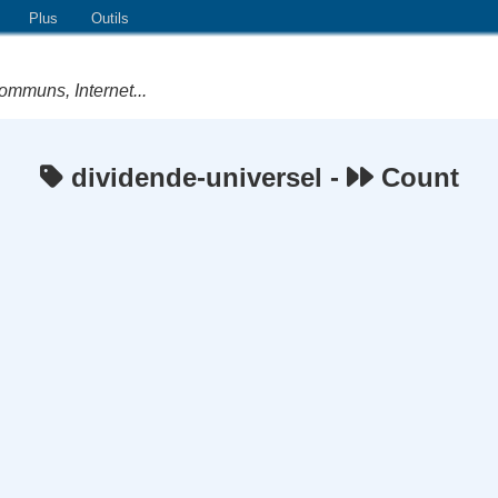
Plus
Outils
ommuns, Internet...
dividende-universel -
Count
e Logiciels Libres