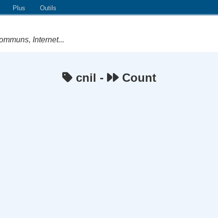
Plus
Outils
ommuns, Internet...
cnil -
Count
e Logiciels Libres