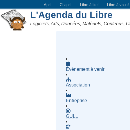
April
Chapril
Libre à lire!
Libre à vous!
L'Agenda du Libre
Logiciels, Arts, Données, Matériels, Contenus, C
Événement à venir
Association
Entreprise
- Groupe d'Utilisatrices d
GULL