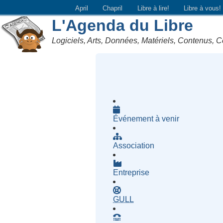
April
Chapril
Libre à lire!
Libre à vous!
L'Agenda du Libre
Logiciels, Arts, Données, Matériels, Contenus, C
Événement à venir
Association
Entreprise
- Groupe d'Utilisatrices d
GULL