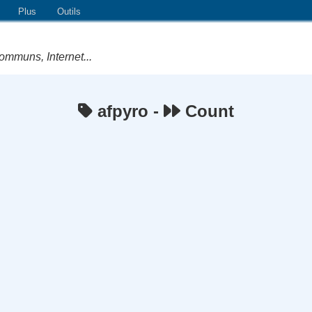
Plus
Outils
ommuns, Internet...
afpyro -
Count
e Logiciels Libres