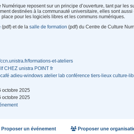
e Numérique reposent sur un principe d’ouverture, tant par les s
alement destinées à la communauté universitaire, elles sont auss
e place pour les logiciels libres et les communs numériques.
e
(pdf) et de la
salle de formation
(pdf) du Centre de Culture Num
//ccn.unistra.fr/formations-et-ateliers
lf CHEZ unistra POINT fr
-café
adieu-windows
atelier
lab
conférence
tiers-lieux
culture-li
6 octobre 2025
6 octobre 2025
énement
Proposer un événement
Proposer une organisati