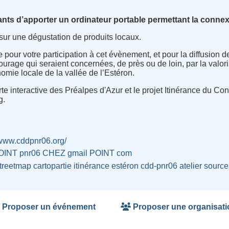
nts d’apporter un ordinateur portable permettant la connexio
 sur une dégustation de produits locaux.
our votre participation à cet évènement, et pour la diffusion d
ourage qui seraient concernées, de près ou de loin, par la valori
omie locale de la vallée de l’Estéron.
arte interactive des Préalpes d'Azur et le projet Itinérance du 
g.
/www.cddpnr06.org/
OINT pnr06 CHEZ gmail POINT com
treetmap
cartopartie
itinérance
estéron
cdd-pnr06
atelier
source
Proposer un événement
Proposer une organisati