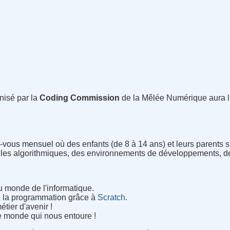
nisé par la
Coding Commission
de la Mêlée Numérique aura li
vous mensuel où des enfants (de 8 à 14 ans) et leurs parents s’
zles algorithmiques, des environnements de développements, d
 monde de l'informatique.
e la programmation grâce à
Scratch
.
tier d'avenir !
e monde qui nous entoure !