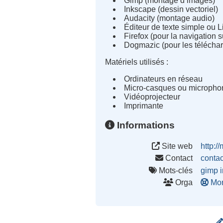
Gimp (montage d’images)
Inkscape (dessin vectoriel)
Audacity (montage audio)
Éditeur de texte simple ou L
Firefox (pour la navigation s
Dogmazic (pour les télécha
Matériels utilisés :
Ordinateurs en réseau
Micro-casques ou microphon
Vidéoprojecteur
Imprimante
Informations
Site web
http:/
Contact
conta
Mots-clés
gimp
Orga
Mon