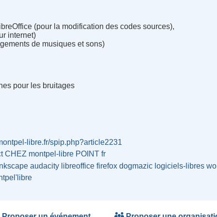
ibreOffice (pour la modification des codes sources),
ur internet)
rgements de musiques et sons)
es pour les bruitages
/montpel-libre.fr/spip.php?article2231
ct CHEZ montpel-libre POINT fr
inkscape
audacity
libreoffice
firefox
dogmazic
logiciels-libres
wo
tpel'libre
Proposer un événement
Proposer une organisati