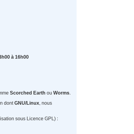
13h00 à 16h00
comme
Scorched Earth
ou
Worms
.
on dont
GNU/Linux
, nous
ilisation sous Licence GPL) :