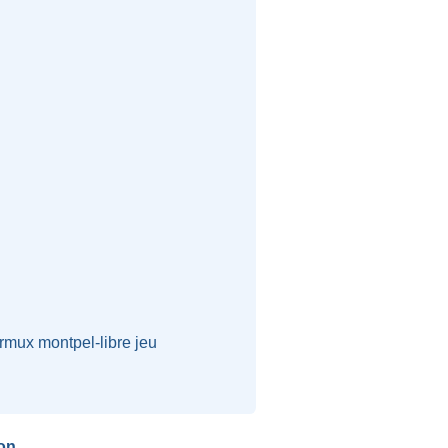
rmux
montpel-libre
jeu
on