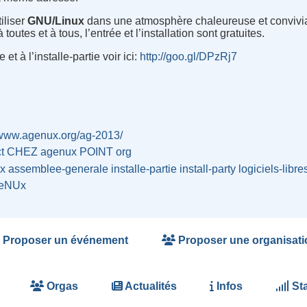
iliser
GNU/Linux
dans une atmosphère chaleureuse et convivial
outes et à tous, l’entrée et l’installation sont gratuites.
t à l’installe-partie voir ici:
http://goo.gl/DPzRj7
/www.agenux.org/ag-2013/
ct CHEZ agenux POINT org
x
assemblee-generale
installe-partie
install-party
logiciels-libre
eNUx
Proposer un événement
Proposer une organisati
Orgas
Actualités
Infos
Sta