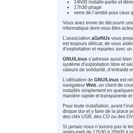
14h00 installe-partie et dém
17h30 pliage
verre de l’amitié pour ceux 
Vous avez envie de découvrir une 
informatique dont vous êtes acteur
L’association
aGeNUx
vous propo
est toujours délicat, de vous aider
d’exploitation et repartez avec u
GNU/Linux
s’adresse aussi bien 
système d’exploitation libre et sé
valeurs de solidarité, d’entraide
L’utilisation de
GNU/Linux
est re
navigateur
Web
, un client de cou
installés simplement en quelques 
manière rapide et transparente et
Pour toute installation, avant l’
disque dur et y faire de la place p
des clés USB, des CD ou des DVD e
Si jamais nous n’avions pas le tem
après-midi de 17h30 à 20h00 à l