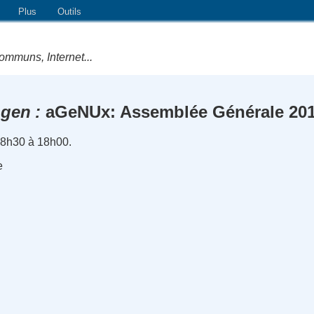
Plus
Outils
ommuns, Internet...
gen
aGeNUx: Assemblée Générale 20
8h30 à 18h00.
e