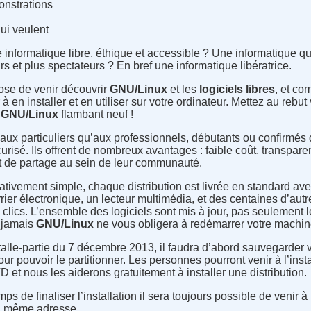
onstrations
qui veulent
informatique libre, éthique et accessible ? Une informatique qu
s et plus spectateurs ? En bref une informatique libératrice.
se de venir découvrir
GNU/Linux
et les
logiciels libres
, et co
 à en installer et en utiliser sur votre ordinateur. Mettez au reb
n
GNU/Linux
flambant neuf !
aux particuliers qu’aux professionnels, débutants ou confirmés 
curisé. Ils offrent de nombreux avantages : faible coût, transpa
 et de partage au sein de leur communauté.
lativement simple, chaque distribution est livrée en standard av
rrier électronique, un lecteur multimédia, et des centaines d’autr
clics. L’ensemble des logiciels sont mis à jour, pas seulement l
 jamais
GNU/Linux
ne vous obligera à redémarrer votre machine
installe-partie du 7 décembre 2013, il faudra d’abord sauvegarde
our pouvoir le partitionner. Les personnes pourront venir à l’insta
t nous les aiderons gratuitement à installer une distribution.
ps de finaliser l’installation il sera toujours possible de veni
a même adresse.