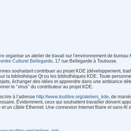
bre
organise un atelier de travail sur l'environnement de bureau
entre Culturel Bellegarde
, 17 rue Bellegarde à Toulouse.
nnes souhaitant contribuer au projet KDE (développement, tradu
ur la bibliothèque Qt ou les bibliothèques KDE. Toute personne 
rojets, échanger des idées et apprendre dans une ambiance déte
ner le "virus" du contributeur au projet KDE.
nscrire à l'adresse
http://www.toulibre.org/ateliers_kde
, de maniè
essaire. Évidemment, ceux qui souhaitent travailler doivent appo
et un câble Ethernet. Une connexion Internet filaire et sans-fil 
/www.toulibre.org/ateliers_kde