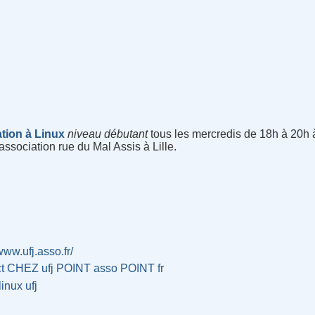
ation à Linux
niveau débutant
tous les mercredis de 18h à 20h à
'association rue du Mal Assis à Lille.
/www.ufj.asso.fr/
ct CHEZ ufj POINT asso POINT fr
linux
ufj