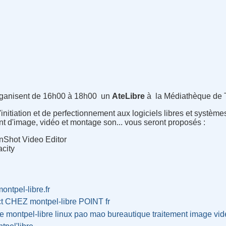
organisent de 16h00 à 18h00 un
AteLibre
à la Médiathèque de T
initiation et de perfectionnement aux logiciels libres et systèmes
t d'image, vidéo et montage son... vous seront proposés :
nShot Video Editor
acity
montpel-libre.fr
ct CHEZ montpel-libre POINT fr
re
montpel-libre
linux
pao
mao
bureautique
traitement
image
vid