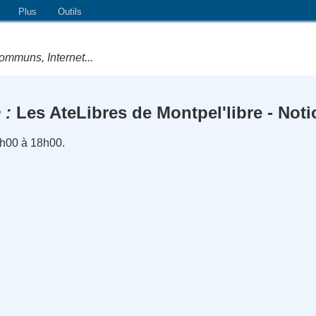
Plus
Outils
ommuns, Internet...
n
Les AteLibres de Montpel'libre - Not
6h00 à 18h00.