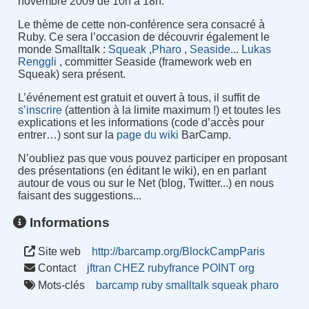
novembre 2009 de 10h à 18h.
Le thème de cette non-conférence sera consacré à
Ruby. Ce sera l’occasion de découvrir également le
monde Smalltalk :
Squeak
,
Pharo
,
Seaside
...
Lukas
Renggli
, committer Seaside (framework web en
Squeak) sera présent.
L’événement est gratuit et ouvert à tous, il suffit de
s’inscrire
(attention à la limite maximum !) et toutes les
explications et les informations (code d’accès pour
entrer…) sont sur la
page du wiki
BarCamp.
N’oubliez pas que vous pouvez participer en proposant
des présentations (en éditant le wiki), en en parlant
autour de vous ou sur le Net (blog, Twitter...) en nous
faisant des suggestions...
Informations
Site web
http://barcamp.org/BlockCampParis
Contact
jftran CHEZ rubyfrance POINT org
Mots-clés
barcamp
ruby
smalltalk
squeak
pharo