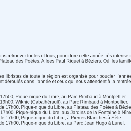
 retrouver toutes et tous, pour clore cette année très intense da
lateau des Poètes, Allées Paul Riquet à Béziers. Où, les famille
s libristes de toute la région est organisé pour boucler l’an
t déroulés dans l’année et ceux qui nous attendent à la rentrée
e 17h00, Pique-nique du Libre, au Parc Rimbaud à Montpellier.
e 19h00, Wiknic (Cabalhérault), au Parc Rimbaud à Montpellier.
 de 17h00, Pique-nique du Libre, au Plateau des Poètes à Bézie
e 17h00, Pique-nique du Libre, aux Jardins de la Fontaine à Nîm
 de 17h00, Pique-nique du Libre, à Pierres Blanches à Sète.
r de 17h00, Pique-nique du Libre, au Parc Jean Hugo à Lunel.