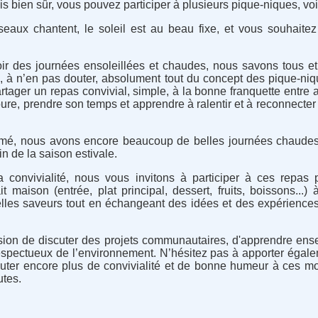
s bien sûr, vous pouvez participer à plusieurs pique-niques, voir
 oiseaux chantent, le soleil est au beau fixe, et vous souhaite
 des journées ensoleillées et chaudes, nous savons tous et
, à n’en pas douter, absolument tout du concept des pique-niqu
rtager un repas convivial, simple, à la bonne franquette entre am
oure, prendre son temps et apprendre à ralentir et à reconnecte
amé, nous avons encore beaucoup de belles journées chaudes 
n de la saison estivale.
la convivialité, nous vous invitons à participer à ces repas 
 maison (entrée, plat principal, dessert, fruits, boissons...)
lles saveurs tout en échangeant des idées et des expériences
asion de discuter des projets communautaires, d'apprendre en
t respectueux de l’environnement. N’hésitez pas à apporter égal
uter encore plus de convivialité et de bonne humeur à ces m
utes.