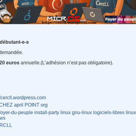
 débutant-e-s
 demandée.
20 euros
annuelle.(L’adhésion n’est pas obligatoire).
//cercll.wordpress.com
l CHEZ april POINT org
foyer-du-peuple
install-party
linux
gnu-linux
logiciels-libres
linu
ows
RCLL