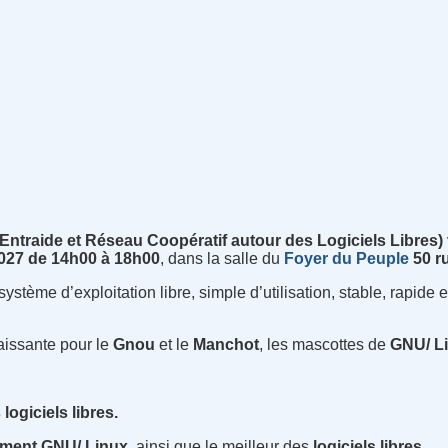
Entraide et Réseau Coopératif autour des Logiciels Libres)
2027 de 14h00 à 18h00
, dans la salle du
Foyer du
Peuple
50 ru
stème d’exploitation libre, simple d’utilisation, stable, rapide 
aissante pour le
Gnou
et le
Manchot
, les mascottes de
GNU/ Li
giciels libres.
ment GNU/ Linux
, ainsi que le meilleur des
logiciels libres
.