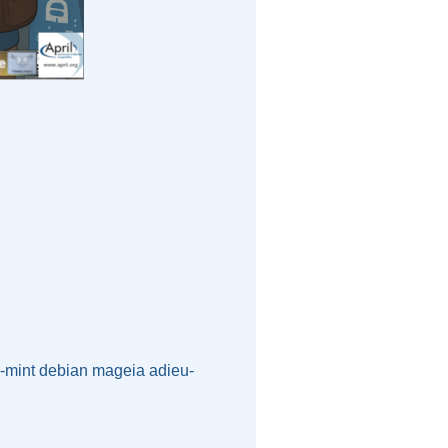
x-mint
debian
mageia
adieu-