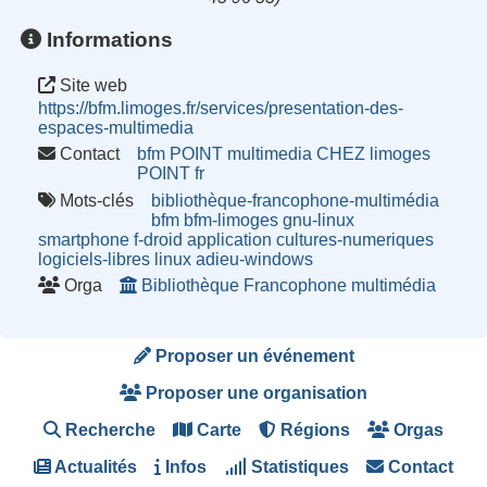
Informations
Site web
https://bfm.limoges.fr/services/presentation-des-
espaces-multimedia
Contact
bfm POINT multimedia CHEZ limoges
POINT fr
Mots-clés
bibliothèque-francophone-multimédia
bfm
bfm-limoges
gnu-linux
smartphone
f-droid
application
cultures-numeriques
logiciels-libres
linux
adieu-windows
Orga
Bibliothèque Francophone multimédia
Proposer un événement
Proposer une organisation
Recherche
Carte
Régions
Orgas
Actualités
Infos
Statistiques
Contact