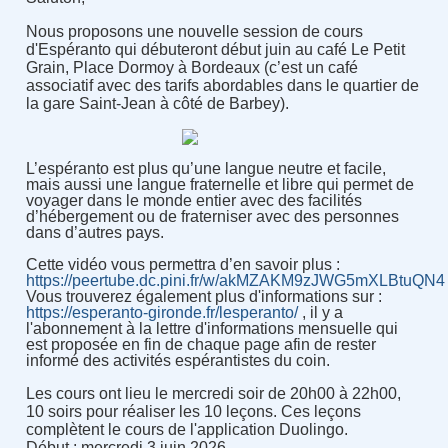
Nous proposons une nouvelle session de cours
d'Espéranto qui débuteront début juin au café Le Petit
Grain,
Place Dormoy à Bordeaux (c’est un café
associatif avec des tarifs abordables dans le quartier de
la gare Saint-Jean à côté de Barbey).
L’espéranto est plus qu’une langue neutre et facile,
mais aussi une langue fraternelle et libre qui permet de
voyager dans le monde entier avec des facilités
d’hébergement ou de fraterniser avec des personnes
dans d’autres pays.
Cette vidé
o
vous p
ermettra d’en savoir plus :
https://peertube.dc.pini.fr/w/akMZAKM9zJWG5mXLBtuQN4
Vous trouverez également plus d'informations sur :
https://esperanto-gironde.fr/lesperanto/
, il y a
l'abonnement à la lettre d'informations mensuelle qui
est proposée en fin de chaque page afin de rester
informé des activités espérantistes du coin.
Les cours ont lieu le mercredi soir de 20h00 à 22h00,
10 soirs pour réaliser les 10 leçons. Ces leçons
complètent le cours de l'application Duolingo.
Début : mercredi 3 juin 2026.