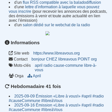
d'un
flux RSS compatible avec la baladodiffusion
d'une
lettre d'information à laquelle vous pouvez
vous inscrire
(pour recevoir les annonces des podcasts,
des émissions à venir et toute autre actualité en lien
avec l'émission)
d'un
salon dédié sur le webchat de la radio
Informations
Site web
https://www.libreavous.org
Contact
bonjour CHEZ libreavous POINT org
Mots-clés
april
radio
cause-commune
libre-à-
vous
Orga
April
Hebdomadaire 41 fois
2025-09-09 Émission «Libre à vous!» #april #radio
#causeCommune #libreàVous
2025-09-16 Émission «Libre à vous!» #april #radio
#causeCommune #libreàVous