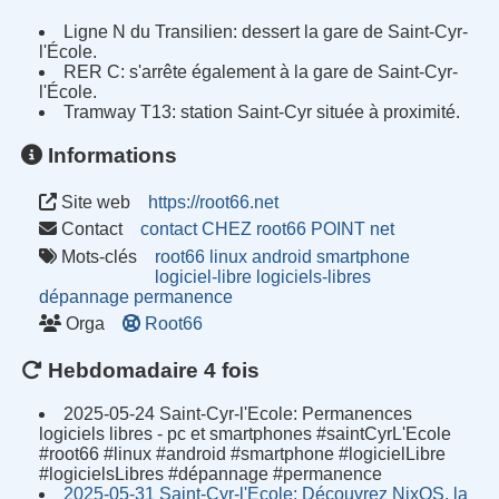
Ligne N du Transilien
:
dessert la gare de Saint-Cyr-
l'École.
RER C
:
s'arrête également à la gare de Saint-Cyr-
l'École.
Tramway T13
:
station Saint-Cyr située à proximité.
Informations
Site web
https://root66.net
Contact
contact CHEZ root66 POINT net
Mots-clés
root66
linux
android
smartphone
logiciel-libre
logiciels-libres
dépannage
permanence
Orga
Root66
Hebdomadaire 4 fois
2025-05-24 Saint-Cyr-l'Ecole: Permanences
logiciels libres - pc et smartphones #saintCyrL'Ecole
#root66 #linux #android #smartphone #logicielLibre
#logicielsLibres #dépannage #permanence
2025-05-31 Saint-Cyr-l'Ecole: Découvrez NixOS, la