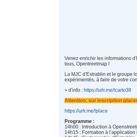
Venez enrichir les informations d'
tous, Opentreetmap !
La MJC d'Estrablin et le groupe l
expérimentés, à faire de votre com
+ d'info :
https://urlr.me/!carto38
Attention, sur inscription places
https://urlr.me/!place
Programme :
14h00 : Introduction à Openstree
14h15 : Formation à l'application