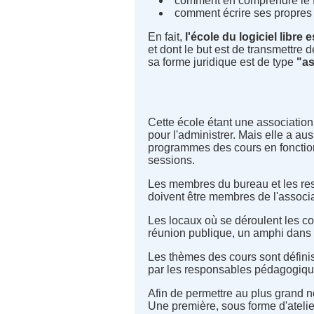
comment en comprendre le f
comment écrire ses propres l
En fait,
l'école du logiciel libre
et dont le but est de transmettre 
sa forme juridique est de type
"as
Cette école étant une associatio
pour l'administrer. Mais elle a au
programmes des cours en fonction
sessions.
Les membres du bureau et les re
doivent être membres de l'associa
Les locaux où se déroulent les cou
réunion publique, un amphi dans 
Les thèmes des cours sont définis
par les responsables pédagogique
Afin de permettre au plus grand n
Une première, sous forme d'atelie