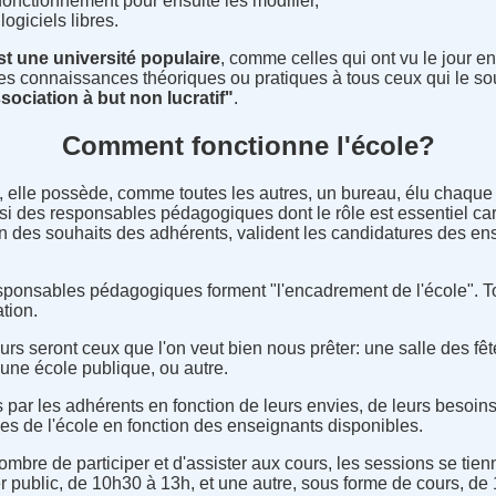
onctionnement pour ensuite les modifier,
ogiciels libres.
 est une université populaire
, comme celles qui ont vu le jour e
des connaissances théoriques ou pratiques à tous ceux qui le sou
sociation à but non lucratif"
.
Comment fonctionne l'école?
n, elle possède, comme toutes les autres, un bureau, élu chaq
ssi des responsables pédagogiques dont le rôle est essentiel car
 des souhaits des adhérents, valident les candidatures des ense
sponsables pédagogiques forment "l'encadrement de l'école". 
tion.
rs seront ceux que l'on veut bien nous prêter: une salle des fêt
une école publique, ou autre.
 par les adhérents en fonction de leurs envies, de leurs besoin
s de l'école en fonction des enseignants disponibles.
ombre de participer et d'assister aux cours, les sessions se tie
r public, de 10h30 à 13h, et une autre, sous forme de cours, d