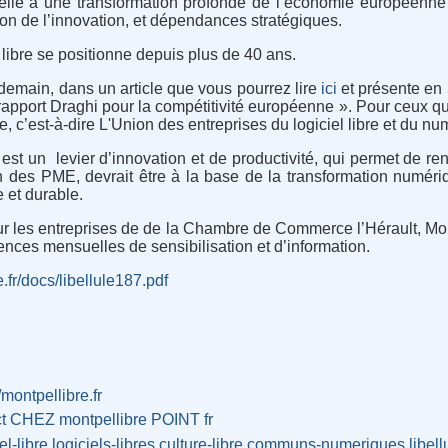
lle à une transformation profonde de l’économie européenne p
on de l’innovation, et dépendances stratégiques.
l libre se positionne depuis plus de 40 ans.
ndemain, dans un article que vous pourrez lire
ici
et présente en 
rapport Draghi pour la compétitivité européenne ». Pour ceux qu
re, c’est-à-dire L'Union des entreprises du logiciel libre et du n
e est un levier d’innovation et de productivité, qui permet de r
on des PME, devrait être à la base de la transformation numériq
 et durable.
our les entreprises de de la Chambre de Commerce l’Hérault, Mon
nces mensuelles de sensibilisation et d’information.
e.fr/docs/libellule187.pdf
/montpellibre.fr
ct CHEZ montpellibre POINT fr
l-libre
logiciels-libres
culture-libre
communs-numeriques
libell