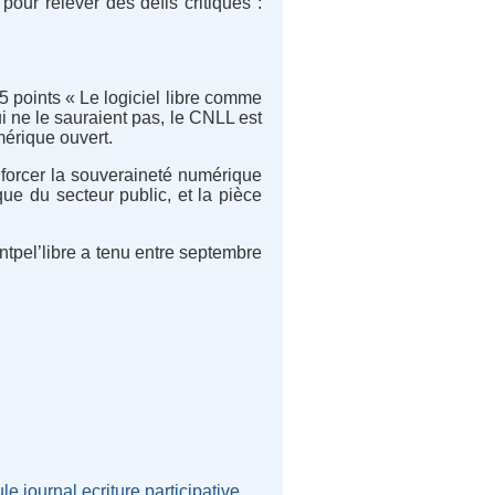
our relever des défis critiques :
5 points « Le logiciel libre comme
i ne le sauraient pas, le CNLL est
umérique ouvert.
enforcer la souveraineté numérique
ue du secteur public, et la pièce
tpel’libre a tenu entre septembre
ule
journal
ecriture
participative