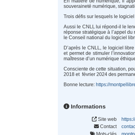
En matière de numérique, il appe
souveraineté numérique, stagnati
Trois défis sur lesquels le logicie
Aussi le CNLL lui répond-il le le
réponse stratégique à l’appel du 
le Conseil national du logiciel lib
D’après le CNLL, le logiciel libr
et permet de stimuler l’innovati
maîtresse d’un numérique éthique
Consciente de cette situation, p
2018 et février 2024 des permane
Bonne lecture
:
https://montpellibr
Informations
Site web
https:/
Contact
conta
Mots-clés
montpe