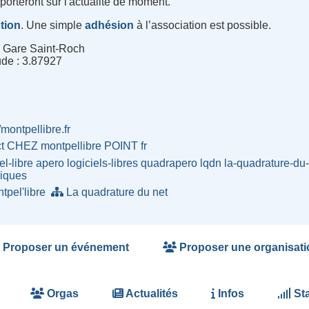
porteront sur l'actualité de moment.
ption
. Une simple
adhésion
à l’association est possible.
ts Gare Saint-Roch
ude : 3.87927
/montpellibre.fr
ct CHEZ montpellibre POINT fr
l-libre
apero
logiciels-libres
quadrapero
lqdn
la-quadrature-du
iques
tpel'libre
La quadrature du net
Proposer un événement
Proposer une organisati
Orgas
Actualités
Infos
Sta