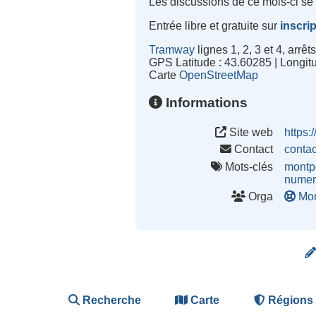
Les discussions de ce mois-ci se 
Entrée libre et gratuite sur
inscri
Tramway
lignes 1, 2, 3 et 4, arrê
GPS Latitude : 43.60285 | Longit
Carte
OpenStreetMap
Informations
Site web
https:/
Contact
conta
Mots-clés
montpe
numer
Orga
Mon
Recherche
Carte
Régions