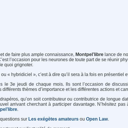
 et de faire plus ample connaissance,
Montpel’libre
lance de no
C’est l’occasion pour les neurones de toute part de se réunir ph
e quoi grignoter.
u « hybridiciel », c’est à dire qu’il sera à la fois en présentiel e
s le 3e jeudi de chaque mois. Ils sont l’occasion de discussi
s différents thèmes d’importance et les différentes actions et c
rapéros, qu’on soit contributeur ou contributrice de longue dat
vel arrivant cherchant à participer davantage. N’hésitez pas 
el’libre
.
 questions sur
Les exégètes amateurs
ou
Open Law
.