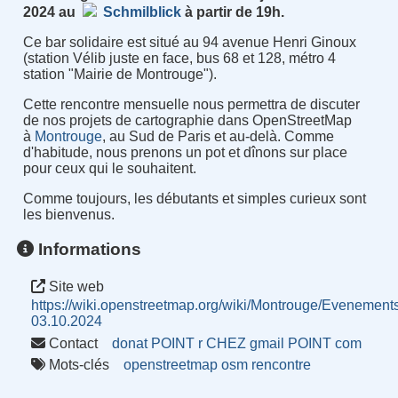
2024 au
Schmilblick
à partir de 19h.
Ce bar solidaire est situé au 94 avenue Henri Ginoux
(station Vélib juste en face, bus 68 et 128, métro 4
station "Mairie de Montrouge").
Cette rencontre mensuelle nous permettra de discuter
de nos projets de cartographie dans OpenStreetMap
à
Montrouge
, au Sud de Paris et au-delà. Comme
d'habitude, nous prenons un pot et dînons sur place
pour ceux qui le souhaitent.
Comme toujours, les débutants et simples curieux sont
les bienvenus.
Informations
Site web
https://wiki.openstreetmap.org/wiki/Montrouge/Evenement
03.10.2024
Contact
donat POINT r CHEZ gmail POINT com
Mots-clés
openstreetmap
osm
rencontre