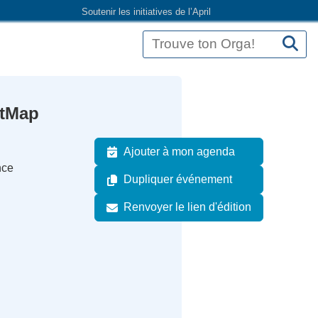
Soutenir les initiatives de l’April
etMap
Ajouter à mon agenda
nce
Dupliquer événement
Renvoyer le lien d'édition