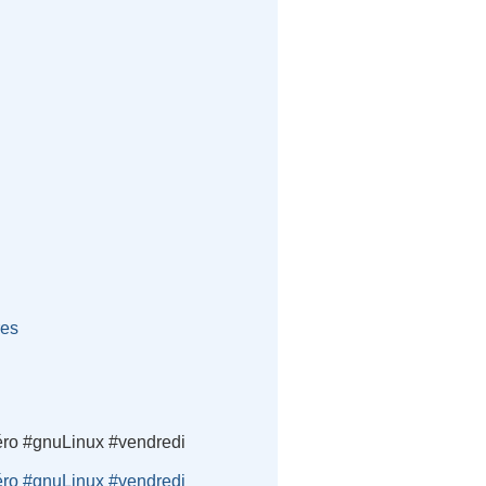
res
ro #gnuLinux #vendredi
ro #gnuLinux #vendredi