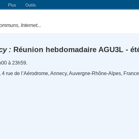
Plus
Outils
ommuns, Internet...
cy
Réunion hebdomadaire AGU3L - ét
0h00 à 23h59.
, 4 rue de l’Aérodrome, Annecy, Auvergne-Rhône-Alpes, Franc