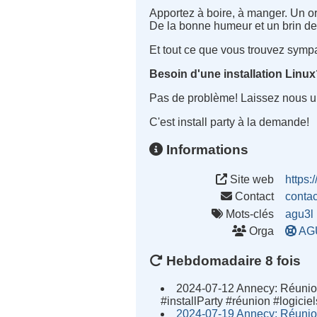
Apportez à boire, à manger. Un or
De la bonne humeur et un brin de 
Et tout ce que vous trouvez sympa:
Besoin d'une installation Linu
Pas de problème! Laissez nous un 
C'est install party à la demande!
Informations
Site web
https:
Contact
conta
Mots-clés
agu3l
Orga
AG
Hebdomadaire 8 fois
2024-07-12 Annecy: Réunio
#installParty #réunion #logicie
2024-07-19 Annecy: Réunio