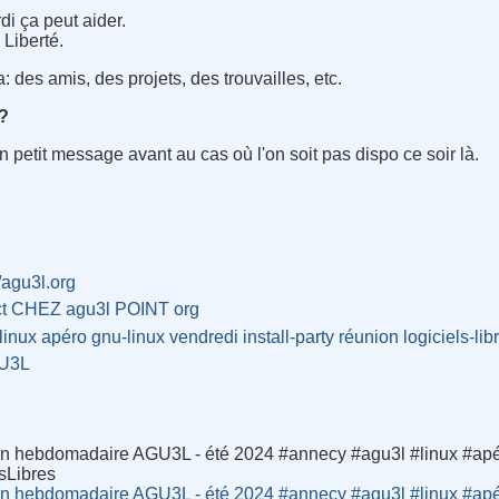
di ça peut aider.
Liberté.
 des amis, des projets, des trouvailles, etc.
x?
petit message avant au cas où l'on soit pas dispo ce soir là.
//agu3l.org
ct CHEZ agu3l POINT org
linux
apéro
gnu-linux
vendredi
install-party
réunion
logiciels-lib
U3L
n hebdomadaire AGU3L - été 2024 #annecy #agu3l #linux #apé
lsLibres
n hebdomadaire AGU3L - été 2024 #annecy #agu3l #linux #apé