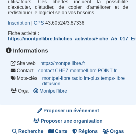
utilisateurs. Ces libertés incluent la possibilité
d'exécuter, d'étudier, de copier, d'améliorer et de
redistribuer le logiciel selon vos besoins.
Inscription
|
GPS
43.60524/3.87336
Fiche activité :
https://montpellibre.fr/fiches_activites/Fiche_A5_017
Informations
Site web
https://montpellibre.fr
Contact
contact CHEZ montpellibre POINT fr
Mots-clés
montpel-libre
radio
fm-plus
temps-libre
diffusion
Orga
Montpel'libre
Proposer un événement
Proposer une organisation
Recherche
Carte
Régions
Orgas