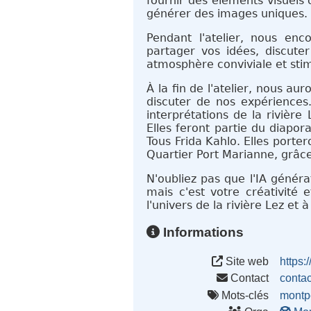
fournir des éléments visuels 
générer des images uniques.
Pendant l'atelier, nous enc
partager vos idées, discuter
atmosphère conviviale et sti
À la fin de l'atelier, nous a
discuter de nos expériences.
interprétations de la rivière
Elles feront partie du diapor
Tous Frida Kahlo. Elles port
Quartier Port Marianne, grâc
N'oubliez pas que l'IA généra
mais c'est votre créativité 
l'univers de la rivière Lez et
Informations
Site web
https:/
Contact
conta
Mots-clés
montpe