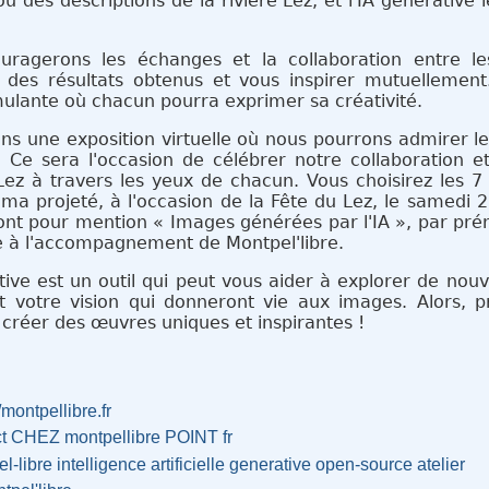
ou des descriptions de la rivière Lez, et l'IA générative
ouragerons les échanges et la collaboration entre le
 des résultats obtenus et vous inspirer mutuellement
mulante où chacun pourra exprimer sa créativité.
urons une exposition virtuelle où nous pourrons admirer l
 Ce sera l'occasion de célébrer notre collaboration et
 Lez à travers les yeux de chacun. Vous choisirez les 
ama projeté, à l'occasion de la Fête du Lez, le samedi
eront pour mention « Images générées par l'IA », par p
e à l'accompagnement de Montpel'libre.
tive est un outil qui peut vous aider à explorer de nouve
et votre vision qui donneront vie aux images. Alors,
 à créer des œuvres uniques et inspirantes !
/montpellibre.fr
ct CHEZ montpellibre POINT fr
l-libre
intelligence
artificielle
generative
open-source
atelier