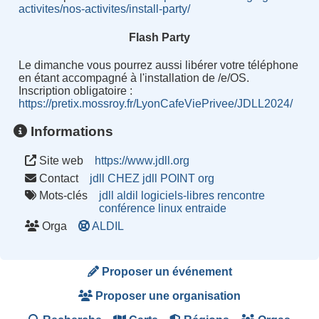
activites/nos-activites/install-party/
Flash Party
Le dimanche vous pourrez aussi libérer votre téléphone
en étant accompagné à l'installation de /e/OS.
Inscription obligatoire :
https://pretix.mossroy.fr/LyonCafeViePrivee/JDLL2024/
Informations
Site web
https://www.jdll.org
Contact
jdll CHEZ jdll POINT org
Mots-clés
jdll
aldil
logiciels-libres
rencontre
conférence
linux
entraide
Orga
ALDIL
Proposer un événement
Proposer une organisation