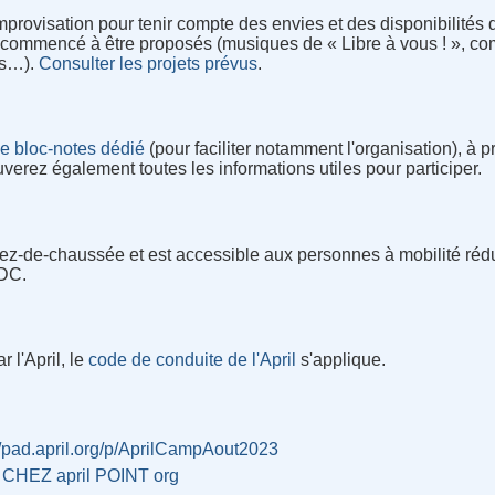
improvisation pour tenir compte des envies et des disponibilité
 commencé à être proposés (musiques de « Libre à vous ! », c
és…).
Consulter les projets prévus
.
 le bloc-notes dédié
(pour faciliter notamment l'organisation), à 
uverez également toutes les informations utiles pour participer.
 rez-de-chaussée et est accessible aux personnes à mobilité réd
RDC.
 l'April, le
code de conduite de l'April
s'applique.
//pad.april.org/p/AprilCampAout2023
i CHEZ april POINT org