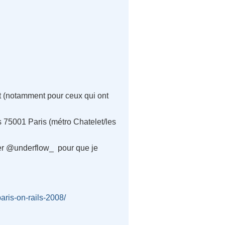
t (notamment pour ceux qui ont
s 75001 Paris (métro Chatelet/les
itter @underflow_ pour que je
aris-on-rails-2008/