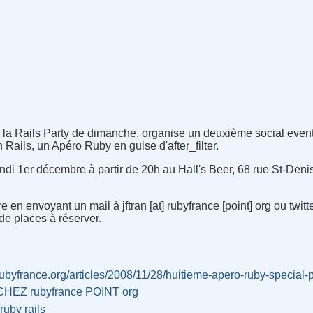
s la Rails Party de dimanche, organise un deuxième social even
n Rails, un Apéro Ruby en guise d'after_filter.
undi 1er décembre à partir de 20h au Hall's Beer, 68 rue St-Deni
rire en envoyant un mail à jftran [at] rubyfrance [point] org ou tw
e places à réserver.
/rubyfrance.org/articles/2008/11/28/huitieme-apero-ruby-special-p
n CHEZ rubyfrance POINT org
ruby
rails