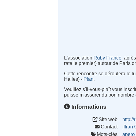
L'association
Ruby France
, aprè
raté le premier) autour de Paris o
Cette rencontre se déroulera le l
Halles) -
Plan
.
Veuillez s'il-vous-plaît vous insc
puisse m'assurer du bon nombre d
Informations
Site web
http:/
Contact
jftra
Mots-clés
apero