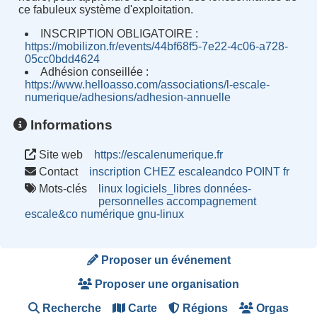
ce fabuleux système d'exploitation.
INSCRIPTION OBLIGATOIRE :
https://mobilizon.fr/events/44bf68f5-7e22-4c06-a728-
05cc0bdd4624
Adhésion conseillée :
https://www.helloasso.com/associations/l-escale-
numerique/adhesions/adhesion-annuelle
Informations
Site web
https://escalenumerique.fr
Contact
inscription CHEZ escaleandco POINT fr
Mots-clés
linux
logiciels_libres
données-
personnelles
accompagnement
escale&co
numérique
gnu-linux
Proposer un événement
Proposer une organisation
Recherche
Carte
Régions
Orgas