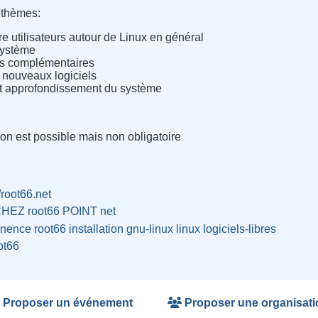
s thèmes
:
e utilisateurs autour de Linux en général
système
ons complémentaires
e nouveaux logiciels
et approfondissement du système
ion est possible mais non obligatoire
//root66.net
CHEZ root66 POINT net
nence
root66
installation
gnu-linux
linux
logiciels-libres
ot66
Proposer un événement
Proposer une organisati