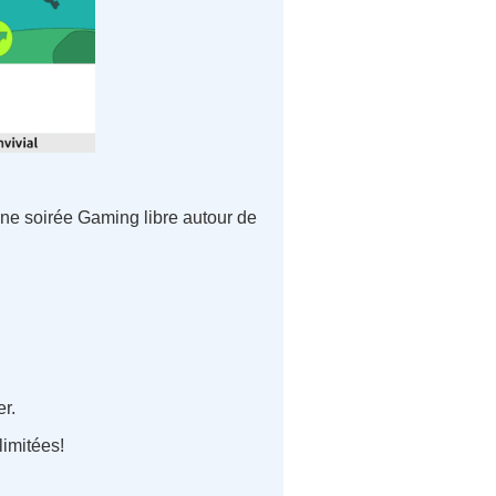
 une soirée Gaming libre autour de
r.
limitées!