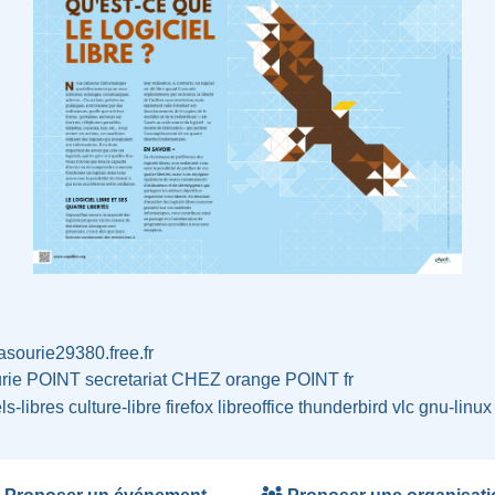
/lasourie29380.free.fr
urie POINT secretariat CHEZ orange POINT fr
els-libres
culture-libre
firefox
libreoffice
thunderbird
vlc
gnu-linux