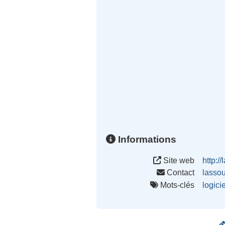
Informations
Site web
http:/
Contact
lasso
Mots-clés
logici