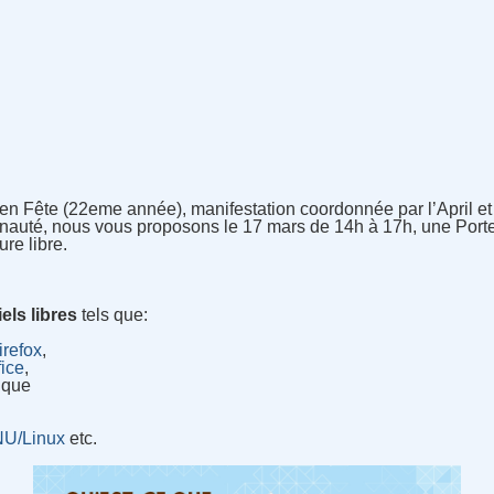
re en Fête (22eme année), manifestation coordonnée par l’April 
uté, nous vous proposons le 17 mars de 14h à 17h, une Porte
ure libre.
iels libres
tels que:
irefox
,
fice
,
nique
U/Linux
etc.