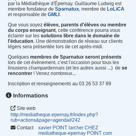
par la Médiathèque d'Épernay. Guillaume Ludwig est
membre fondateur de
Sparnatux
, membre de
LoLiCA
et responsable de
GMLI
.
Que vous soyez
élèves, parents d'élèves ou membre
du corps enseignant
, cette conférence pourra vous
éclairer sur les
solutions libre dans le domaine de
l'éducation
. Une démonstration de réseau sur clients
légers sera présentée lors de cet après-midi.
Quelques
membres de Sparnatux seront présents
lors de cet évènement, c'est l'occasion pour tous les
linusiens champardennais (et les autres aussi ...) de
se
rencontrer
! Venez nombreux...
Inscription et renseignements au 03 26 53 37 89
Informations
Site web
http://mediatheque.epernay.fr/index.php?
rub=actions&page=agenda#242
Contact
xavier POINT larcher CHEZ
mediatheque-epernay POINT com