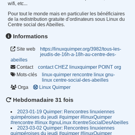
wifi, etc...
Pour tout le monde mais en particulier les bénéficiaires
de la redistribution gratuite d’ordinateurs sous Linux du
Centre social des Abeilles.
Informations
Site web
https://linuxquimper.org/3982/tous-les-
jeudis-de-16h-a-18h-au-centre-des-
abeilles
Contact
contact CHEZ linuxquimper POINT org
Mots-clés
linux-quimper
rencontre
linux
gnu-
linux
centre-social-des-abeilles
Orga
Linux Quimper
Hebdomadaire 31 fois
2023-01-19 Quimper: Rencontres linuxiennes
quimpéroises du jeudi #quimper #linuxQuimper
#rencontre #linux #gnuLinux #centreSocialDesAbeilles
2023-03-02 Quimper: Rencontres linuxiennes
quimpéroises du jeudi #quimper #linuxQuimper