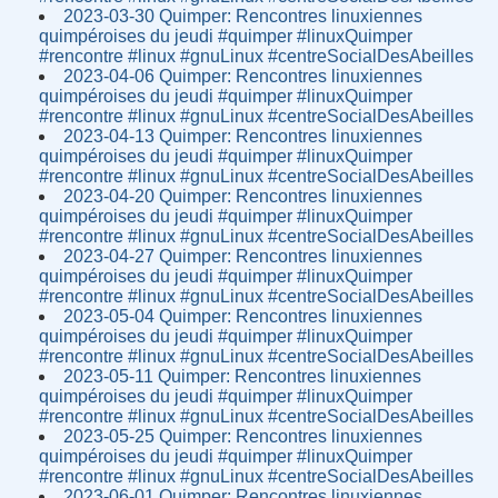
2023-03-30 Quimper: Rencontres linuxiennes
quimpéroises du jeudi #quimper #linuxQuimper
#rencontre #linux #gnuLinux #centreSocialDesAbeilles
2023-04-06 Quimper: Rencontres linuxiennes
quimpéroises du jeudi #quimper #linuxQuimper
#rencontre #linux #gnuLinux #centreSocialDesAbeilles
2023-04-13 Quimper: Rencontres linuxiennes
quimpéroises du jeudi #quimper #linuxQuimper
#rencontre #linux #gnuLinux #centreSocialDesAbeilles
2023-04-20 Quimper: Rencontres linuxiennes
quimpéroises du jeudi #quimper #linuxQuimper
#rencontre #linux #gnuLinux #centreSocialDesAbeilles
2023-04-27 Quimper: Rencontres linuxiennes
quimpéroises du jeudi #quimper #linuxQuimper
#rencontre #linux #gnuLinux #centreSocialDesAbeilles
2023-05-04 Quimper: Rencontres linuxiennes
quimpéroises du jeudi #quimper #linuxQuimper
#rencontre #linux #gnuLinux #centreSocialDesAbeilles
2023-05-11 Quimper: Rencontres linuxiennes
quimpéroises du jeudi #quimper #linuxQuimper
#rencontre #linux #gnuLinux #centreSocialDesAbeilles
2023-05-25 Quimper: Rencontres linuxiennes
quimpéroises du jeudi #quimper #linuxQuimper
#rencontre #linux #gnuLinux #centreSocialDesAbeilles
2023-06-01 Quimper: Rencontres linuxiennes