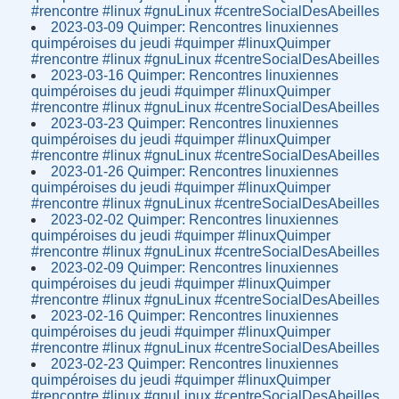
#rencontre #linux #gnuLinux #centreSocialDesAbeilles
2023-03-09 Quimper: Rencontres linuxiennes
quimpéroises du jeudi #quimper #linuxQuimper
#rencontre #linux #gnuLinux #centreSocialDesAbeilles
2023-03-16 Quimper: Rencontres linuxiennes
quimpéroises du jeudi #quimper #linuxQuimper
#rencontre #linux #gnuLinux #centreSocialDesAbeilles
2023-03-23 Quimper: Rencontres linuxiennes
quimpéroises du jeudi #quimper #linuxQuimper
#rencontre #linux #gnuLinux #centreSocialDesAbeilles
2023-01-26 Quimper: Rencontres linuxiennes
quimpéroises du jeudi #quimper #linuxQuimper
#rencontre #linux #gnuLinux #centreSocialDesAbeilles
2023-02-02 Quimper: Rencontres linuxiennes
quimpéroises du jeudi #quimper #linuxQuimper
#rencontre #linux #gnuLinux #centreSocialDesAbeilles
2023-02-09 Quimper: Rencontres linuxiennes
quimpéroises du jeudi #quimper #linuxQuimper
#rencontre #linux #gnuLinux #centreSocialDesAbeilles
2023-02-16 Quimper: Rencontres linuxiennes
quimpéroises du jeudi #quimper #linuxQuimper
#rencontre #linux #gnuLinux #centreSocialDesAbeilles
2023-02-23 Quimper: Rencontres linuxiennes
quimpéroises du jeudi #quimper #linuxQuimper
#rencontre #linux #gnuLinux #centreSocialDesAbeilles