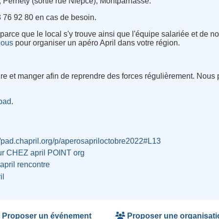
é, Pernety (sortie rue Niepce), Montparnasse.
8 76 92 80 en cas de besoin.
parce que le local s'y trouve ainsi que l'équipe salariée et de
nous
pour organiser un apéro April dans votre région.
re et manger afin de reprendre des forces régulièrement. Nous
 pad
.
//pad.chapril.org/p/aperosapriloctobre2022#L13
ur CHEZ april POINT org
april
rencontre
il
Proposer un événement
Proposer une organisati