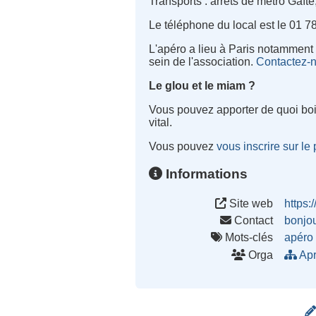
Transports : arrêts de métro Gaît
Le téléphone du local est le 01 7
L'apéro a lieu à Paris notamment 
sein de l'association.
Contactez-
Le glou et le miam ?
Vous pouvez apporter de quoi boi
vital.
Vous pouvez
vous inscrire sur le
Informations
Site web
https:
Contact
bonjo
Mots-clés
apéro
Orga
Apr