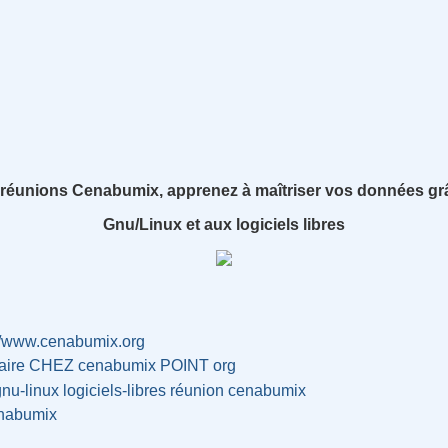
réunions Cenabumix, apprenez à maîtriser vos données gr
Gnu/Linux et aux logiciels libres
://www.cenabumix.org
taire CHEZ cenabumix POINT org
gnu-linux
logiciels-libres
réunion
cenabumix
nabumix