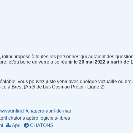
, infini propose à toutes les personnes qui auraient des questio
ibre, et/ou boire un verre à se réunir
le 20 mai 2022 à partir de
 préalable, vous pouvez juste venir avec quelque victuaille ou b
ance à Brest (Arrêt de bus Cosmao Prétot - Ligne 2).
//www.infini.fr/chapero-april-de-mai
pril
chatons
apéro
logiciels-libres
ini
April
CHATONS