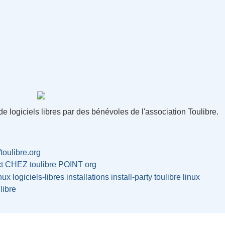
on de logiciels libres par des bénévoles de l'association Toulibre.
/toulibre.org
ct CHEZ toulibre POINT org
nux
logiciels-libres
installations
install-party
toulibre
linux
libre