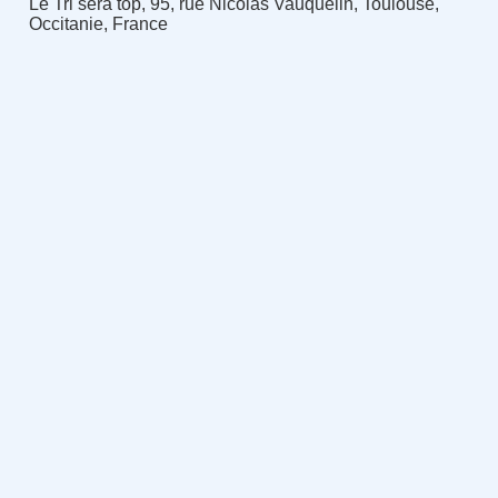
Le Tri sera top, 95, rue Nicolas Vauquelin, Toulouse,
Occitanie, France