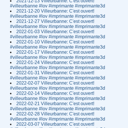
2021-12-13 Villeurbanne: C'est ouvert!
#villeurbanne #lov #imprimante #imprimante3d
2021-12-20 Villeurbanne: C'est ouvert!
#villeurbanne #lov #imprimante #imprimante3d
2021-12-27 Villeurbanne: C'est ouvert!
#villeurbanne #lov #imprimante #imprimante3d
2022-01-03 Villeurbanne: C'est ouvert!
#villeurbanne #lov #imprimante #imprimante3d
2022-01-10 Villeurbanne: C'est ouvert!
#villeurbanne #lov #imprimante #imprimante3d
2022-01-17 Villeurbanne: C'est ouvert!
#villeurbanne #lov #imprimante #imprimante3d
2022-01-24 Villeurbanne: C'est ouvert!
#villeurbanne #lov #imprimante #imprimante3d
2022-01-31 Villeurbanne: C'est ouvert!
#villeurbanne #lov #imprimante #imprimante3d
2022-02-07 Villeurbanne: C'est ouvert!
#villeurbanne #lov #imprimante #imprimante3d
2022-02-14 Villeurbanne: C'est ouvert!
#villeurbanne #lov #imprimante #imprimante3d
2022-02-21 Villeurbanne: C'est ouvert!
#villeurbanne #lov #imprimante #imprimante3d
2022-02-28 Villeurbanne: C'est ouvert!
#villeurbanne #lov #imprimante #imprimante3d
2022-03-07 Villeurbanne: C'est ouvert!