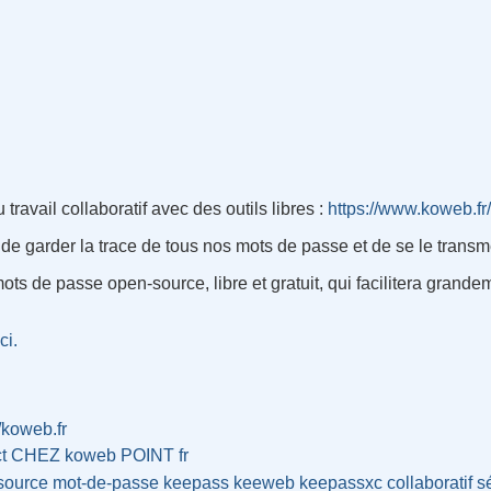
avail collaboratif avec des outils libres :
https://www.koweb.fr/
le de garder la trace de tous nos mots de passe et de se le trans
ts de passe open-source, libre et gratuit, qui facilitera grande
ci.
//koweb.fr
ct CHEZ koweb POINT fr
source
mot-de-passe
keepass
keeweb
keepassxc
collaboratif
s