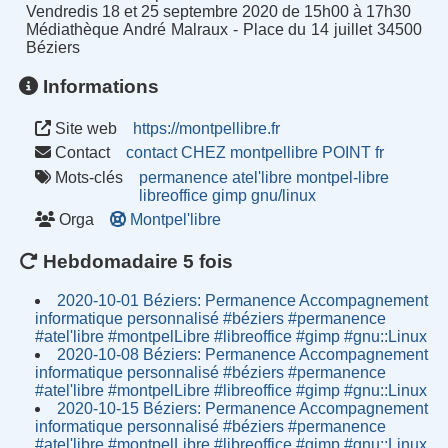
Vendredis 18 et 25 septembre 2020 de 15h00 à 17h30
Médiathèque André Malraux - Place du 14 juillet 34500
Béziers
Informations
Site web
https://montpellibre.fr
Contact
contact CHEZ montpellibre POINT fr
Mots-clés
permanence
atel'libre
montpel-libre
libreoffice
gimp
gnu/linux
Orga
Montpel'libre
Hebdomadaire 5 fois
2020-10-01 Béziers: Permanence Accompagnement
informatique personnalisé #béziers #permanence
#atel'libre #montpelLibre #libreoffice #gimp #gnu::Linux
2020-10-08 Béziers: Permanence Accompagnement
informatique personnalisé #béziers #permanence
#atel'libre #montpelLibre #libreoffice #gimp #gnu::Linux
2020-10-15 Béziers: Permanence Accompagnement
informatique personnalisé #béziers #permanence
#atel'libre #montpelLibre #libreoffice #gimp #gnu::Linux