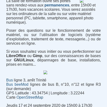
La salle de formation ouvre ses portes
sans rendez-vous aux
permanences
, entre 15h00 et
17h30, hors vacances scolaires. Vous serez assistés
sur les ordinateurs de la salle ou sur votre matériel
personnel (PC, tablette, smartphone, appareil photo
numérique).
Poser des questions sur le fonctionnement de votre
matériel, ou sur l’utilisation de logiciels (système
d’exploitation, traitement de texte, messagerie...) ou de
services en ligne.
Si vous souhaitez vous initier ou vous perfectionner sur
LibreOffice
ou
Gimp
, sur des connaissances de bases
sur
GNU/Linux
, dépannages de base, installations,
prises en mains...
Bus
ligne 3, arrêt Trinité
Bus beeMod
lignes de bus B, n°10, n°12 et ligne R3
(sur demande)
GPS Latitude : 43.34754 | Longitude : 3.22244
Carte
OpenStreetMap
Jeudis 17 et 24 septembre 2020 de 15h00 à 17h30