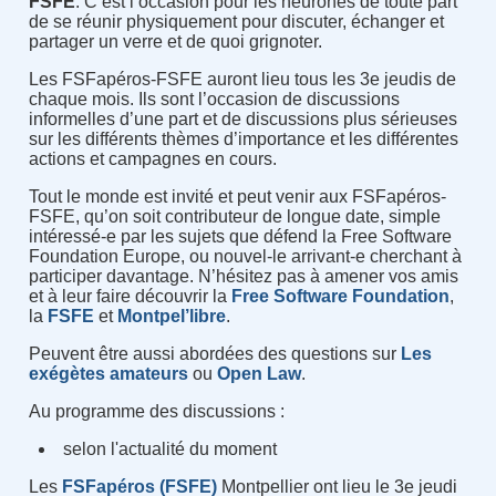
FSFE
. C’est l’occasion pour les neurones de toute part
de se réunir physiquement pour discuter, échanger et
partager un verre et de quoi grignoter.
Les FSFapéros-FSFE auront lieu tous les 3e jeudis de
chaque mois. Ils sont l’occasion de discussions
informelles d’une part et de discussions plus sérieuses
sur les différents thèmes d’importance et les différentes
actions et campagnes en cours.
Tout le monde est invité et peut venir aux FSFapéros-
FSFE, qu’on soit contributeur de longue date, simple
intéressé-e par les sujets que défend la Free Software
Foundation Europe, ou nouvel-le arrivant-e cherchant à
participer davantage. N’hésitez pas à amener vos amis
et à leur faire découvrir la
Free Software Foundation
,
la
FSFE
et
Montpel’libre
.
Peuvent être aussi abordées des questions sur
Les
exégètes amateurs
ou
Open Law
.
Au programme des discussions :
selon l'actualité du moment
Les
FSFapéros (FSFE)
Montpellier ont lieu le 3e jeudi