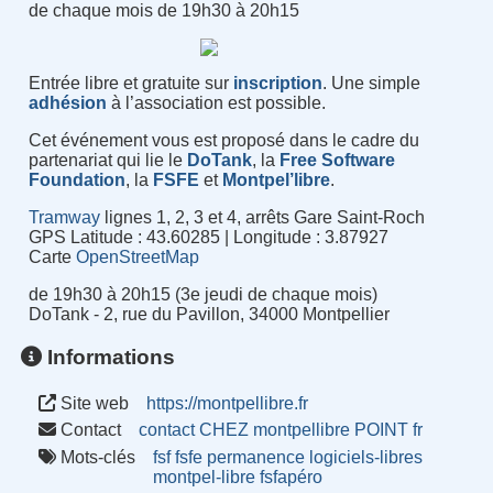
de chaque mois de 19h30 à 20h15
Entrée libre et gratuite sur
inscription
. Une simple
adhésion
à l’association est possible.
Cet événement vous est proposé dans le cadre du
partenariat qui lie le
DoTank
, la
Free Software
Foundation
, la
FSFE
et
Montpel’libre
.
Tramway
lignes 1, 2, 3 et 4, arrêts Gare Saint-Roch
GPS Latitude : 43.60285 | Longitude : 3.87927
Carte
OpenStreetMap
de 19h30 à 20h15 (3e jeudi de chaque mois)
DoTank - 2, rue du Pavillon, 34000 Montpellier
Informations
Site web
https://montpellibre.fr
Contact
contact CHEZ montpellibre POINT fr
Mots-clés
fsf
fsfe
permanence
logiciels-libres
montpel-libre
fsfapéro