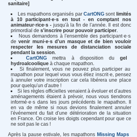
sanitaire]
Les mapathons organisés par
CartONG
sont
limités
à 10 participant·e·s en tout - en comptant nos
animateur·rice·s -
jusqu'à la fin de l'année. Il est donc
primordial de
s'inscrire pour pouvoir participer
.
Nous demandons à l'ensemble des participant·e·s
de
venir muni·e·s d'un masque et de bien vouloir
respecter les mesures de distanciation sociale
pendant
la session
.
CartONG
mettra à disposition du
gel
hydroalcoolique
à chaque mapathon.
Si finalement, vous ne pouvez plus participer au
mapathon pour lequel vous vous étiez inscrit·e, pensez
à annuler votre inscription car cela libérera une place
pour quelqu'un d'autre !
Si les règles officielles venaient à évoluer et d'autres
aménagements étaient à prévoir, nous vous tiendrons
informé·e·s dans les jours précédents le mapathon. Il
en va de même si nous devions finalement annuler
l'événement du fait d'une détérioration de la situation
en France. On croise les doigts cependant pour que ce
ne soit pas le cas !
Après la pause estivale, les mapathons
Missing Maps